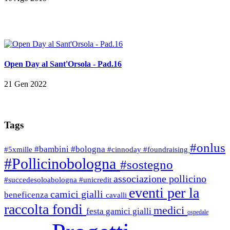
Open Day al Sant'Orsola - Pad.16
21 Gen 2022
Tags
#onlus
#bambini
#bologna
#5xmille
#cinnoday
#foundraising
#Pollicinobologna
#sostegno
associazione pollicino
#succedesoloabologna
#unicredit
eventi per la
camici gialli
beneficenza
cavalli
raccolta fondi
medici
festa
gamici gialli
ospedale