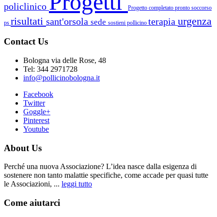
Progetti
policlinico
Progetto completato
pronto soccorso
risultati
urgenza
sant'orsola
terapia
sede
ps
sostieni pollicino
Contact Us
Bologna via delle Rose, 48
Tel: 344 2971728
info@pollicinobologna.it
Facebook
Twitter
Goggle+
Pinterest
Youtube
About Us
Perché una nuova Associazione? L’idea nasce dalla esigenza di
sostenere non tanto malattie specifiche, come accade per quasi tutte
le Associazioni, ...
leggi tutto
Come aiutarci