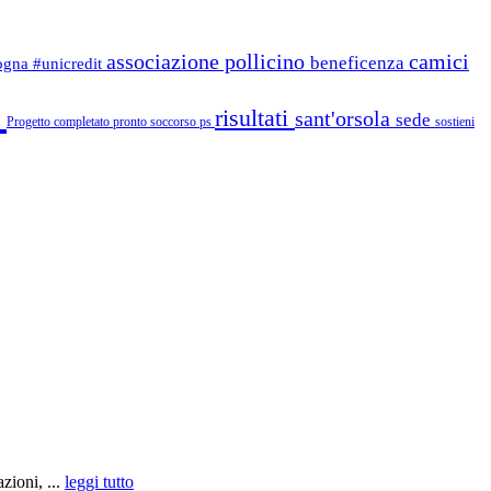
associazione pollicino
camici
beneficenza
logna
#unicredit
i
risultati
sant'orsola
sede
Progetto completato
pronto soccorso
ps
sostieni
zioni, ...
leggi tutto