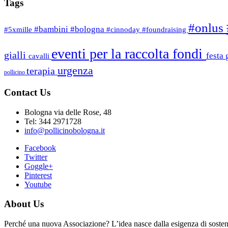
Tags
#onlus
#bambini
#bologna
#5xmille
#cinnoday
#foundraising
eventi per la raccolta fondi
gialli
festa
cavalli
urgenza
terapia
pollicino
Contact Us
Bologna via delle Rose, 48
Tel: 344 2971728
info@pollicinobologna.it
Facebook
Twitter
Goggle+
Pinterest
Youtube
About Us
Perché una nuova Associazione? L’idea nasce dalla esigenza di sostener