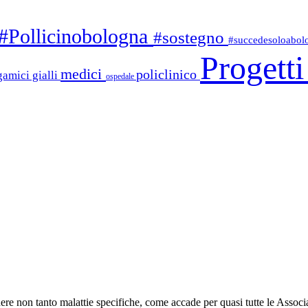
#Pollicinobologna
#sostegno
#succedesoloabo
Progett
medici
policlinico
gamici gialli
ospedale
e non tanto malattie specifiche, come accade per quasi tutte le Associa