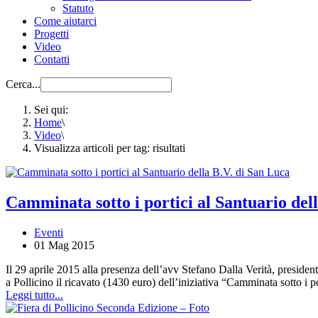
Statuto
Come aiutarci
Progetti
Video
Contatti
Cerca...
Sei qui:
Home
\
Video
\
Visualizza articoli per tag: risultati
Camminata sotto i portici al Santuario del
Eventi
01 Mag 2015
Il 29 aprile 2015 alla presenza dell’avv Stefano Dalla Verità, presid
a Pollicino il ricavato (1430 euro) dell’iniziativa “Camminata sotto i p
Leggi tutto...