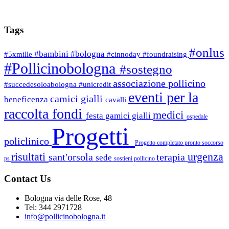
Tags
#onlus
#bambini
#bologna
#5xmille
#cinnoday
#foundraising
#Pollicinobologna
#sostegno
associazione pollicino
#succedesoloabologna
#unicredit
eventi per la
camici gialli
beneficenza
cavalli
raccolta fondi
medici
festa
gamici gialli
ospedale
Progetti
policlinico
Progetto completato
pronto soccorso
risultati
urgenza
sant'orsola
terapia
sede
ps
sostieni pollicino
Contact Us
Bologna via delle Rose, 48
Tel: 344 2971728
info@pollicinobologna.it