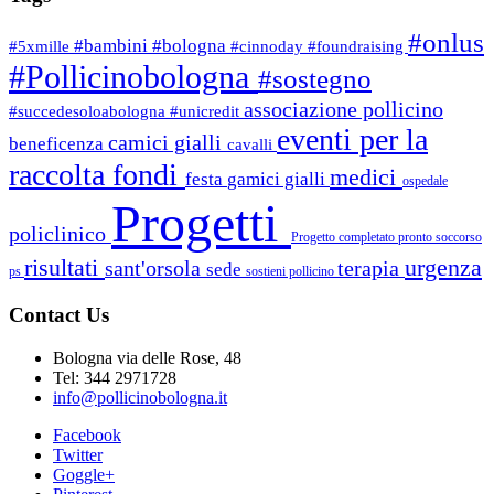
#onlus
#bambini
#bologna
#5xmille
#cinnoday
#foundraising
#Pollicinobologna
#sostegno
associazione pollicino
#succedesoloabologna
#unicredit
eventi per la
camici gialli
beneficenza
cavalli
raccolta fondi
medici
festa
gamici gialli
ospedale
Progetti
policlinico
Progetto completato
pronto soccorso
risultati
urgenza
sant'orsola
terapia
sede
ps
sostieni pollicino
Contact Us
Bologna via delle Rose, 48
Tel: 344 2971728
info@pollicinobologna.it
Facebook
Twitter
Goggle+