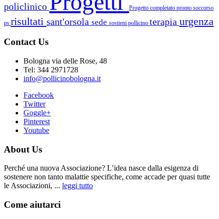
Progetti
policlinico
Progetto completato
pronto soccorso
risultati
urgenza
sant'orsola
terapia
sede
ps
sostieni pollicino
Contact Us
Bologna via delle Rose, 48
Tel: 344 2971728
info@pollicinobologna.it
Facebook
Twitter
Goggle+
Pinterest
Youtube
About Us
Perché una nuova Associazione? L’idea nasce dalla esigenza di
sostenere non tanto malattie specifiche, come accade per quasi tutte
le Associazioni, ...
leggi tutto
Come aiutarci