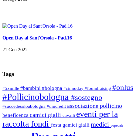
Open Day al Sant'Orsola - Pad.16
21 Gen 2022
Tags
#onlus
#bambini
#bologna
#5xmille
#cinnoday
#foundraising
#Pollicinobologna
#sostegno
associazione pollicino
#succedesoloabologna
#unicredit
eventi per la
camici gialli
beneficenza
cavalli
raccolta fondi
medici
festa
gamici gialli
ospedale