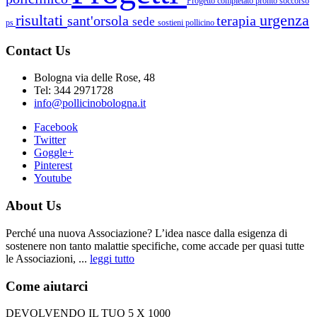
Progetto completato
pronto soccorso
risultati
urgenza
sant'orsola
terapia
sede
ps
sostieni pollicino
Contact Us
Bologna via delle Rose, 48
Tel: 344 2971728
info@pollicinobologna.it
Facebook
Twitter
Goggle+
Pinterest
Youtube
About Us
Perché una nuova Associazione? L’idea nasce dalla esigenza di
sostenere non tanto malattie specifiche, come accade per quasi tutte
le Associazioni, ...
leggi tutto
Come aiutarci
DEVOLVENDO IL TUO 5 X 1000