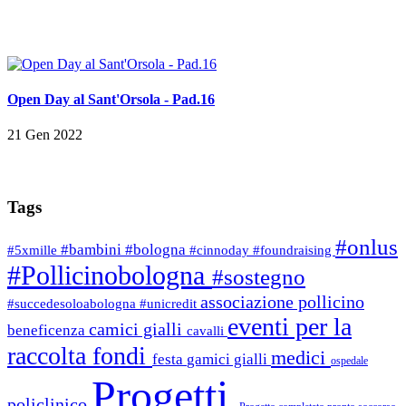
Open Day al Sant'Orsola - Pad.16
21 Gen 2022
Tags
#onlus
#bambini
#bologna
#5xmille
#cinnoday
#foundraising
#Pollicinobologna
#sostegno
associazione pollicino
#succedesoloabologna
#unicredit
eventi per la
camici gialli
beneficenza
cavalli
raccolta fondi
medici
festa
gamici gialli
ospedale
Progetti
policlinico