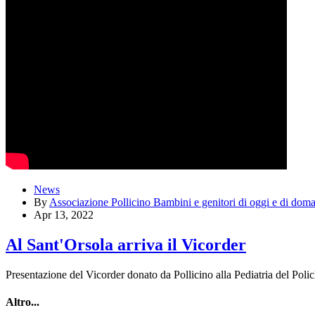
News
By
Associazione Pollicino Bambini e genitori di oggi e di do
Apr 13, 2022
Al Sant'Orsola arriva il Vicorder
Presentazione del Vicorder donato da Pollicino alla Pediatria del Poli
Altro...