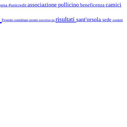
associazione pollicino
camici
beneficenza
logna
#unicredit
i
risultati
sant'orsola
sede
Progetto completato
pronto soccorso
ps
sostieni