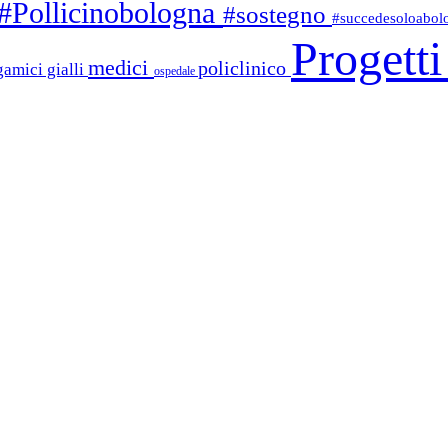
#Pollicinobologna
#sostegno
#succedesoloabo
Progett
medici
policlinico
gamici gialli
ospedale