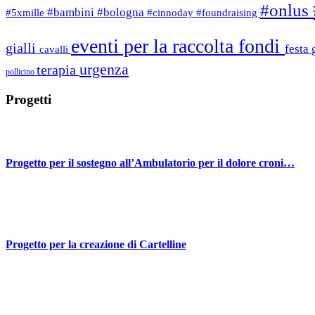
#onlus
#bambini
#bologna
#5xmille
#cinnoday
#foundraising
eventi per la raccolta fondi
gialli
festa
cavalli
urgenza
terapia
pollicino
Progetti
Progetto per il sostegno all’Ambulatorio per il dolore croni…
Progetto per la creazione di Cartelline