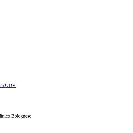
mani ODV
clinico Bolognese