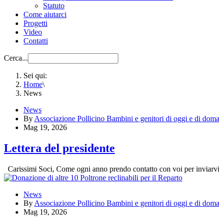
Statuto
Come aiutarci
Progetti
Video
Contatti
Cerca...
Sei qui:
Home
\
News
News
By
Associazione Pollicino Bambini e genitori di oggi e di do
Mag 19, 2026
Lettera del presidente
Carissimi Soci, Come ogni anno prendo contatto con voi per inviarvi
News
By
Associazione Pollicino Bambini e genitori di oggi e di do
Mag 19, 2026