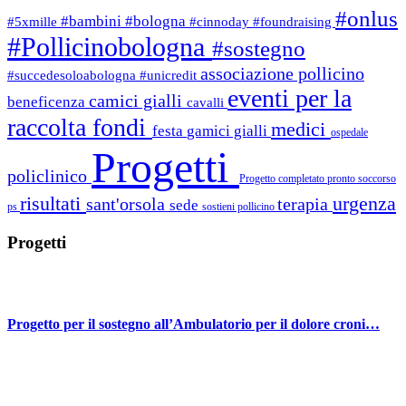
#onlus
#bambini
#bologna
#5xmille
#cinnoday
#foundraising
#Pollicinobologna
#sostegno
associazione pollicino
#succedesoloabologna
#unicredit
eventi per la
camici gialli
beneficenza
cavalli
raccolta fondi
medici
festa
gamici gialli
ospedale
Progetti
policlinico
Progetto completato
pronto soccorso
risultati
urgenza
sant'orsola
terapia
sede
ps
sostieni pollicino
Progetti
Progetto per il sostegno all’Ambulatorio per il dolore croni…