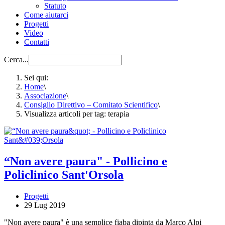
Statuto
Come aiutarci
Progetti
Video
Contatti
Cerca...
Sei qui:
Home
\
Associazione
\
Consiglio Direttivo – Comitato Scientifico
\
Visualizza articoli per tag: terapia
“Non avere paura" - Pollicino e
Policlinico Sant'Orsola
Progetti
29 Lug 2019
"Non avere paura" è una semplice fiaba dipinta da Marco Alpi