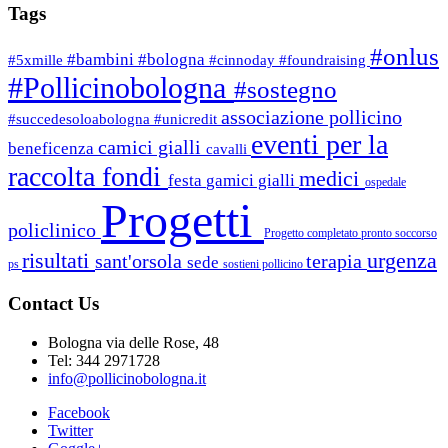
Tags
#onlus
#bambini
#bologna
#5xmille
#cinnoday
#foundraising
#Pollicinobologna
#sostegno
associazione pollicino
#succedesoloabologna
#unicredit
eventi per la
camici gialli
beneficenza
cavalli
raccolta fondi
medici
festa
gamici gialli
ospedale
Progetti
policlinico
Progetto completato
pronto soccorso
risultati
urgenza
sant'orsola
terapia
sede
ps
sostieni pollicino
Contact Us
Bologna via delle Rose, 48
Tel: 344 2971728
info@pollicinobologna.it
Facebook
Twitter