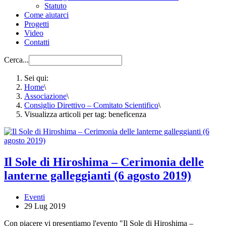
Statuto
Come aiutarci
Progetti
Video
Contatti
Cerca...
Sei qui:
Home
\
Associazione
\
Consiglio Direttivo – Comitato Scientifico
\
Visualizza articoli per tag: beneficenza
Il Sole di Hiroshima – Cerimonia delle
lanterne galleggianti (6 agosto 2019)
Eventi
29 Lug 2019
Con piacere vi presentiamo l'evento "Il Sole di Hiroshima –