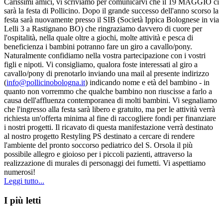
Carissimi amici, vi scriviamo per comunicarvi che il 19 MAGGIO ci
sarà la festa di Pollicino. Dopo il grande successo dell'anno scorso la
festa sarà nuovamente presso il SIB (Società Ippica Bolognese in via
Lelli 3 a Rastignano BO) che ringraziamo davvero di cuore per
l'ospitalità, nella quale oltre a giochi, molte attività e pesca di
beneficienza i bambini potranno fare un giro a cavallo/pony.
Naturalmente confidiamo nella vostra partecipazione con i vostri
figli e nipoti. Vi consigliamo, qualora foste interessati al giro a
cavallo/pony di prenotarlo inviando una mail al presente indirizzo
(
info@pollicinobologna.it
) indicando nome e età del bambino - in
quanto non vorremmo che qualche bambino non riuscisse a farlo a
causa dell'affluenza contemporanea di molti bambini. Vi segnaliamo
che l'ingresso alla festa sarà libero e gratuito, ma per le attività verrà
richiesta un'offerta minima al fine di raccogliere fondi per finanziare
i nostri progetti. Il ricavato di questa manifestazione verrà destinato
al nostro progetto Restyling PS destinato a cercare di rendere
l'ambiente del pronto soccorso pediatrico del S. Orsola il più
possibile allegro e gioioso per i piccoli pazienti, attraverso la
realizzazione di murales di personaggi dei fumetti. Vi aspettiamo
numerosi!
Leggi tutto...
I più letti