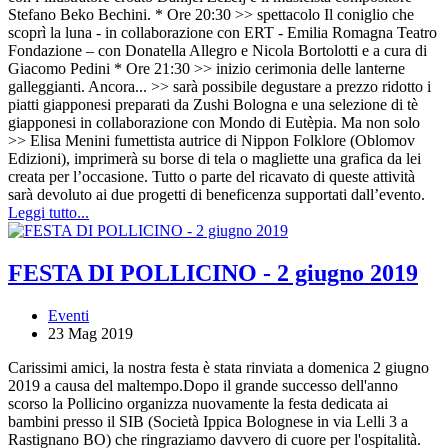
Stefano Beko Bechini. * Ore 20:30 >> spettacolo Il coniglio che
scoprì la luna - in collaborazione con ERT - Emilia Romagna Teatro
Fondazione – con Donatella Allegro e Nicola Bortolotti e a cura di
Giacomo Pedini * Ore 21:30 >> inizio cerimonia delle lanterne
galleggianti. Ancora... >> sarà possibile degustare a prezzo ridotto i
piatti giapponesi preparati da Zushi Bologna e una selezione di tè
giapponesi in collaborazione con Mondo di Eutèpia. Ma non solo
>> Elisa Menini fumettista autrice di Nippon Folklore (Oblomov
Edizioni), imprimerà su borse di tela o magliette una grafica da lei
creata per l’occasione. Tutto o parte del ricavato di queste attività
sarà devoluto ai due progetti di beneficenza supportati dall’evento.
Leggi tutto...
FESTA DI POLLICINO - 2 giugno 2019
Eventi
23 Mag 2019
Carissimi amici, la nostra festa è stata rinviata a domenica 2 giugno
2019 a causa del maltempo.Dopo il grande successo dell'anno
scorso la Pollicino organizza nuovamente la festa dedicata ai
bambini presso il SIB (Società Ippica Bolognese in via Lelli 3 a
Rastignano BO) che ringraziamo davvero di cuore per l'ospitalità.