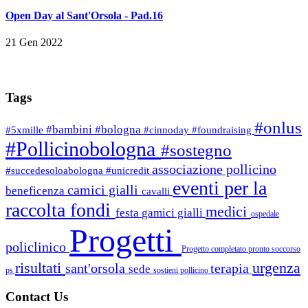
Open Day al Sant'Orsola - Pad.16
21 Gen 2022
Tags
#onlus
#bambini
#bologna
#5xmille
#cinnoday
#foundraising
#Pollicinobologna
#sostegno
associazione pollicino
#succedesoloabologna
#unicredit
eventi per la
camici gialli
beneficenza
cavalli
raccolta fondi
medici
festa
gamici gialli
ospedale
Progetti
policlinico
Progetto completato
pronto soccorso
risultati
urgenza
sant'orsola
terapia
sede
ps
sostieni pollicino
Contact Us