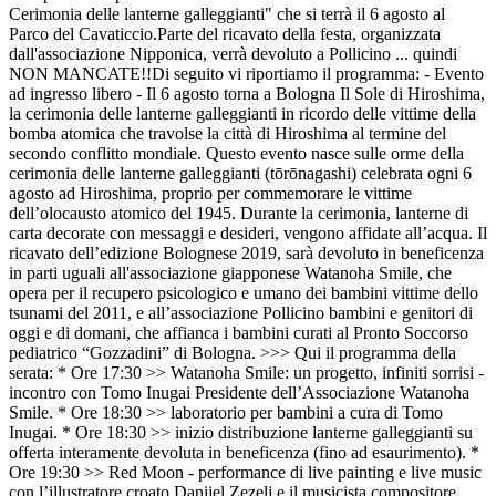
Cerimonia delle lanterne galleggianti" che si terrà il 6 agosto al
Parco del Cavaticcio.Parte del ricavato della festa, organizzata
dall'associazione Nipponica, verrà devoluto a Pollicino ... quindi
NON MANCATE!!Di seguito vi riportiamo il programma: - Evento
ad ingresso libero - Il 6 agosto torna a Bologna Il Sole di Hiroshima,
la cerimonia delle lanterne galleggianti in ricordo delle vittime della
bomba atomica che travolse la città di Hiroshima al termine del
secondo conflitto mondiale. Questo evento nasce sulle orme della
cerimonia delle lanterne galleggianti (tōrōnagashi) celebrata ogni 6
agosto ad Hiroshima, proprio per commemorare le vittime
dell’olocausto atomico del 1945. Durante la cerimonia, lanterne di
carta decorate con messaggi e desideri, vengono affidate all’acqua. Il
ricavato dell’edizione Bolognese 2019, sarà devoluto in beneficenza
in parti uguali all'associazione giapponese Watanoha Smile, che
opera per il recupero psicologico e umano dei bambini vittime dello
tsunami del 2011, e all’associazione Pollicino bambini e genitori di
oggi e di domani, che affianca i bambini curati al Pronto Soccorso
pediatrico “Gozzadini” di Bologna. >>> Qui il programma della
serata: * Ore 17:30 >> Watanoha Smile: un progetto, infiniti sorrisi -
incontro con Tomo Inugai Presidente dell’Associazione Watanoha
Smile. * Ore 18:30 >> laboratorio per bambini a cura di Tomo
Inugai. * Ore 18:30 >> inizio distribuzione lanterne galleggianti su
offerta interamente devoluta in beneficenza (fino ad esaurimento). *
Ore 19:30 >> Red Moon - performance di live painting e live music
con l’illustratore croato Danijel Zezelj e il musicista compositore