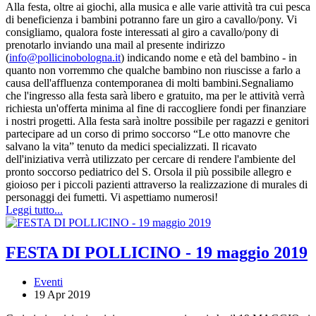
Alla festa, oltre ai giochi, alla musica e alle varie attività tra cui pesca
di beneficienza i bambini potranno fare un giro a cavallo/pony. Vi
consigliamo, qualora foste interessati al giro a cavallo/pony di
prenotarlo inviando una mail al presente indirizzo
(
info@pollicinobologna.it
) indicando nome e età del bambino - in
quanto non vorremmo che qualche bambino non riuscisse a farlo a
causa dell'affluenza contemporanea di molti bambini.Segnaliamo
che l'ingresso alla festa sarà libero e gratuito, ma per le attività verrà
richiesta un'offerta minima al fine di raccogliere fondi per finanziare
i nostri progetti. Alla festa sarà inoltre possibile per ragazzi e genitori
partecipare ad un corso di primo soccorso “Le otto manovre che
salvano la vita” tenuto da medici specializzati. Il ricavato
dell'iniziativa verrà utilizzato per cercare di rendere l'ambiente del
pronto soccorso pediatrico del S. Orsola il più possibile allegro e
gioioso per i piccoli pazienti attraverso la realizzazione di murales di
personaggi dei fumetti. Vi aspettiamo numerosi!
Leggi tutto...
FESTA DI POLLICINO - 19 maggio 2019
Eventi
19 Apr 2019