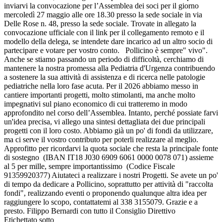
inviarvi la convocazione per l’Assemblea dei soci per il giorno
mercoledì 27 maggio alle ore 18.30 presso la sede sociale in via
Delle Rose n. 48, presso la sede sociale. Trovate in allegato la
convocazione ufficiale con il link per il collegamento remoto e il
modello della delega, se intendete dare incarico ad un altro socio di
partecipare e votare per vostro conto. Pollicino è sempre" vivo".
Anche se stiamo passando un periodo di difficoltà, cerchiamo di
mantenere la nostra promessa alla Pediatria d'Urgenza contribuendo
a sostenere la sua attività di assistenza e di ricerca nelle patologie
pediatriche nella loro fase acuta. Per il 2026 abbiamo messo in
cantiere importanti progetti, molto stimolanti, ma anche molto
impegnativi sul piano economico di cui tratteremo in modo
approfondito nel corso dell’Assemblea. Intanto, perché possiate farvi
un'idea precisa, vi allego una sintesi dettagliata dei due principali
progetti con il loro costo. Abbiamo già un po' di fondi da utilizzare,
ma ci serve il vostro contributo per poterli realizzare al meglio.
Approfitto per ricordarvi la quota sociale che resta la principale fonte
di sostegno (IBAN IT18 J030 6909 6061 0000 0078 071) assieme
al 5 per mille, sempre importantissimo (Codice Fiscale
91359920377) Aiutateci a realizzare i nostri Progetti. Se avete un po'
di tempo da dedicare a Pollicino, soprattutto per attività di "raccolta
fondi", realizzando eventi o proponendo qualunque altra idea per
raggiungere lo scopo, contattatemi al 338 3155079. Grazie e a
presto. Filippo Bernardi con tutto il Consiglio Direttivo
Etichettato sotto