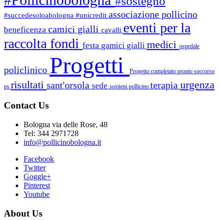
#sostegno
associazione pollicino
#succedesoloabologna
#unicredit
eventi per la
camici gialli
beneficenza
cavalli
raccolta fondi
medici
festa
gamici gialli
ospedale
Progetti
policlinico
Progetto completato
pronto soccorso
risultati
urgenza
sant'orsola
terapia
sede
ps
sostieni pollicino
Contact Us
Bologna via delle Rose, 48
Tel: 344 2971728
info@pollicinobologna.it
Facebook
Twitter
Goggle+
Pinterest
Youtube
About Us