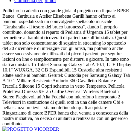
Commenta per primo!
Pollicino ha aderito con grande gioia al progetto con il quale BPER
Banca, Carthusia e Atelier Elisabetta Garilli hanno offerto ai
bambini ospedalizzati un coinvolgente spettacolo musicale
"Tarabaralla - il tesoro del bruco baronessa", dando il proprio
contributo, donando al reparto di Pediatria d’Urgenza 15 tablet per
permettere ai bambini ricoverati di partecipare all’iniziativa. Questi
tablet non solo consentiranno di seguire in streaming lo spettacolo
del 20 dicembre e di interagire con gli artisti, ma potranno anche
essere successivamente utilizzati dai piccoli pazienti per seguire
lezioni on line o semplicemente per distrarsi e giocare. In tutto sono
stati acquistati: 15 Tablet Samsung Galaxy Tab A 10.1, LTE Display
10.1" WUXGA, 32 GB Espandibili 15 Custodie ultra resistenti
adatte anche ai bambini Gerutek Custodia per Samsung Galaxy Tab
A 10.1 Militare Resistente Antiurto 360 Cavalletto Rotante e
Tracolla Silicone 15 Copri schermo in vetro Temperato, Pellicola
Protettiva-Durezza 9H 25 Cuffie Over-ear Wireless Bluetooth
Stereo Pieghevoli ad Alta Fedeltà con microfono incorporato 2
Televisori in sostituzione di quelli rotti in una delle camere Obi e
nella stanza prelievi – stiamo definendo quali acquistare
Ringraziamo di cuore BPER banca che, venuta a conoscenza della
nostra iniziativa, ha deciso di aiutarci a realizzarla con un generoso
contributo