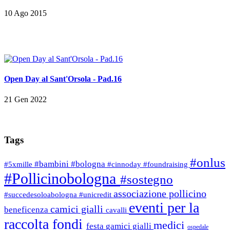
10 Ago 2015
Open Day al Sant'Orsola - Pad.16
21 Gen 2022
Tags
#onlus
#bambini
#bologna
#5xmille
#cinnoday
#foundraising
#Pollicinobologna
#sostegno
associazione pollicino
#succedesoloabologna
#unicredit
eventi per la
camici gialli
beneficenza
cavalli
raccolta fondi
medici
festa
gamici gialli
ospedale