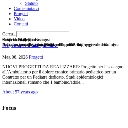
Statuto
Come aiutarci
Progetti
Video
Contatti
Cerca...
Pollicino Bologna
Sostieni Pollicino Bologna
Come Aiutarci
Scopri i progetti in essere
Associazione di volontariato per la pediatria d'urgenza a Bologna
Associazione Pollicino Bambini e genitori di oggi e di domani
Basta un piccolo gesto per fare il bene di tutti
Pollicino aiuta l'ospedale Gozzadini di Bologna grazie a te
Progetto per il sostegno all…
Mag 08, 2026
Progetti
NUOVI PROGETTI DA REALIZZARE: Progetto per il sostegno
all’Ambulatorio per il dolore cronico primario pediatrico:per un
Contratto per un Pediatra dedicato. Studi epidemiologici
internazionali stimano che 1 bambino/adole...
About 57 years ago
Focus