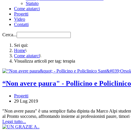
Statuto
Come aiutarci
Progetti
Video
Contatti
Cerca...
Sei qui:
Home
\
Come aiutarci
\
Visualizza articoli per tag: terapia
“Non avere paura" - Pollicino e Policlinic
Progetti
29 Lug 2019
"Non avere paura" è una semplice fiaba dipinta da Marco Alpi studente d
al Pronto soccorso, affrontando insieme ai professionisti paure, timori 
Leggi tutto...