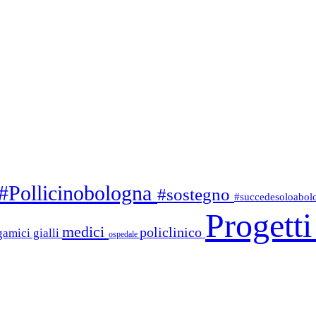
#Pollicinobologna
#sostegno
#succedesoloabo
Progett
medici
policlinico
gamici gialli
ospedale