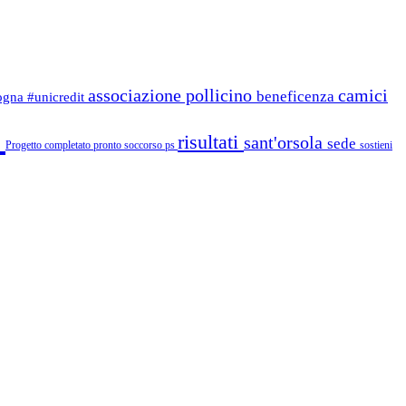
associazione pollicino
camici
beneficenza
logna
#unicredit
i
risultati
sant'orsola
sede
Progetto completato
pronto soccorso
ps
sostieni