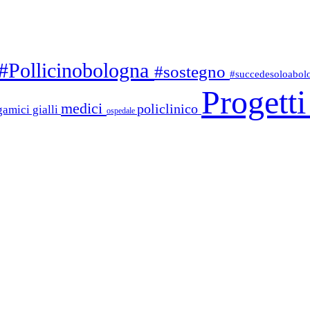
#Pollicinobologna
#sostegno
#succedesoloabo
Progett
medici
policlinico
gamici gialli
ospedale