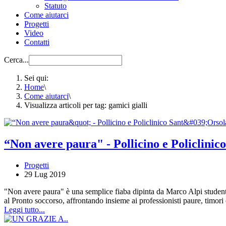
Statuto
Come aiutarci
Progetti
Video
Contatti
Cerca...
Sei qui:
Home
\
Come aiutarci
\
Visualizza articoli per tag: gamici gialli
“Non avere paura" - Pollicino e Policlinic
Progetti
29 Lug 2019
"Non avere paura" è una semplice fiaba dipinta da Marco Alpi studente d
al Pronto soccorso, affrontando insieme ai professionisti paure, timori 
Leggi tutto...