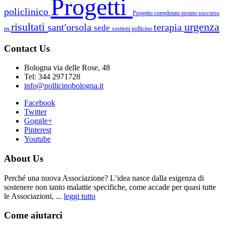
Progetti
policlinico
Progetto completato
pronto soccorso
risultati
urgenza
sant'orsola
terapia
sede
ps
sostieni pollicino
Contact Us
Bologna via delle Rose, 48
Tel: 344 2971728
info@pollicinobologna.it
Facebook
Twitter
Goggle+
Pinterest
Youtube
About Us
Perché una nuova Associazione? L’idea nasce dalla esigenza di
sostenere non tanto malattie specifiche, come accade per quasi tutte
le Associazioni, ...
leggi tutto
Come aiutarci