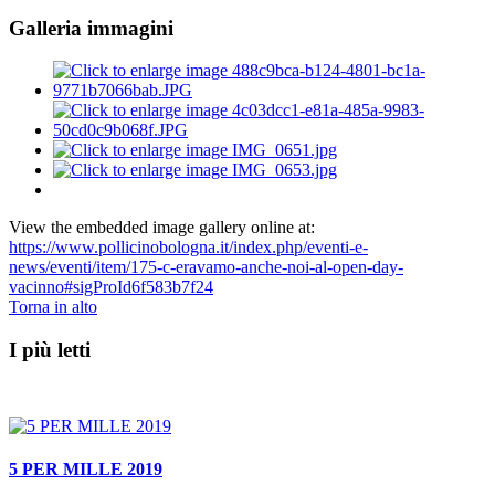
Galleria immagini
View the embedded image gallery online at:
https://www.pollicinobologna.it/index.php/eventi-e-
news/eventi/item/175-c-eravamo-anche-noi-al-open-day-
vacinno#sigProId6f583b7f24
Torna in alto
I più letti
5 PER MILLE 2019