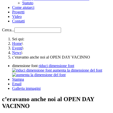
Statuto
Come aiutarci
Progetti
Video
Contatti
Cerca...
Sei qui:
Home
\
Eventi
\
News
\
c’eravamo anche noi al OPEN DAY VACINNO
dimensione font
riduci dimensione font
aumenta la dimensione del font
Stampa
Email
Galleria immagini
c’eravamo anche noi al OPEN DAY
VACINNO