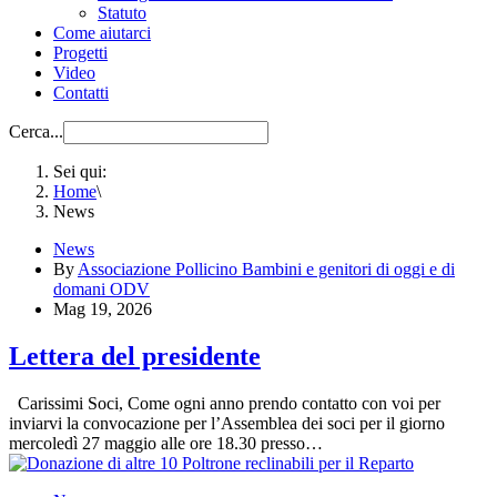
Statuto
Come aiutarci
Progetti
Video
Contatti
Cerca...
Sei qui:
Home
\
News
News
By
Associazione Pollicino Bambini e genitori di oggi e di
domani ODV
Mag 19, 2026
Lettera del presidente
Carissimi Soci, Come ogni anno prendo contatto con voi per
inviarvi la convocazione per l’Assemblea dei soci per il giorno
mercoledì 27 maggio alle ore 18.30 presso…