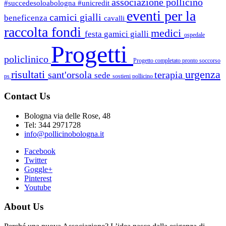
associazione pollicino
#succedesoloabologna
#unicredit
eventi per la
camici gialli
beneficenza
cavalli
raccolta fondi
medici
festa
gamici gialli
ospedale
Progetti
policlinico
Progetto completato
pronto soccorso
risultati
urgenza
sant'orsola
terapia
sede
ps
sostieni pollicino
Contact Us
Bologna via delle Rose, 48
Tel: 344 2971728
info@pollicinobologna.it
Facebook
Twitter
Goggle+
Pinterest
Youtube
About Us