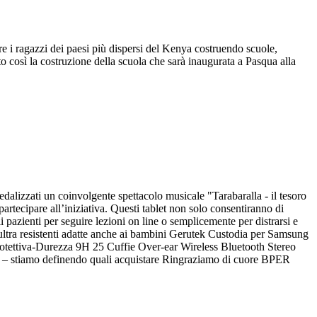
 i ragazzi dei paesi più dispersi del Kenya costruendo scuole,
o così la costruzione della scuola che sarà inaugurata a Pasqua alla
dalizzati un coinvolgente spettacolo musicale "Tarabaralla - il tesoro
artecipare all’iniziativa. Questi tablet non solo consentiranno di
i pazienti per seguire lezioni on line o semplicemente per distrarsi e
tra resistenti adatte anche ai bambini Gerutek Custodia per Samsung
rotettiva-Durezza 9H 25 Cuffie Over-ear Wireless Bluetooth Stereo
ievi – stiamo definendo quali acquistare Ringraziamo di cuore BPER