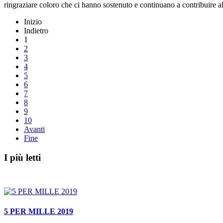
ringraziare coloro che ci hanno sostenuto e continuano a contribuire a
Inizio
Indietro
1
2
3
4
5
6
7
8
9
10
Avanti
Fine
I più letti
5 PER MILLE 2019