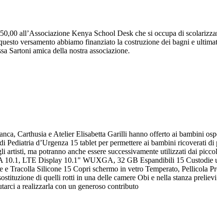
050,00 all’Associazione Kenya School Desk che si occupa di scolarizzare
 questo versamento abbiamo finanziato la costruzione dei bagni e ultimat
essa Sartoni amica della nostra associazione.
nca, Carthusia e Atelier Elisabetta Garilli hanno offerto ai bambini ospe
i Pediatria d’Urgenza 15 tablet per permettere ai bambini ricoverati di p
li artisti, ma potranno anche essere successivamente utilizzati dai piccol
ab A 10.1, LTE Display 10.1" WUXGA, 32 GB Espandibili 15 Custodie ul
e e Tracolla Silicone 15 Copri schermo in vetro Temperato, Pellicola P
ostituzione di quelli rotti in una delle camere Obi e nella stanza prel
utarci a realizzarla con un generoso contributo