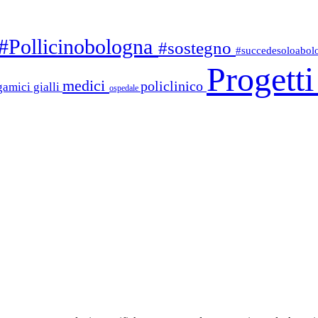
#Pollicinobologna
#sostegno
#succedesoloabo
Progett
medici
policlinico
gamici gialli
ospedale