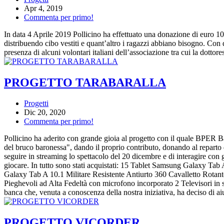
Apr 4, 2019
Commenta per primo!
In data 4 Aprile 2019 Pollicino ha effettuato una donazione di euro 1
distribuendo cibo vestiti e quant’altro i ragazzi abbiano bisogno. Con
presenza di alcuni volontari italiani dell’associazione tra cui la dottor
PROGETTO TARABARALLA
Progetti
Dic 20, 2020
Commenta per primo!
Pollicino ha aderito con grande gioia al progetto con il quale BPER Ba
del bruco baronessa", dando il proprio contributo, donando al reparto d
seguire in streaming lo spettacolo del 20 dicembre e di interagire con g
giocare. In tutto sono stati acquistati: 15 Tablet Samsung Galaxy T
Galaxy Tab A 10.1 Militare Resistente Antiurto 360 Cavalletto Rotant
Pieghevoli ad Alta Fedeltà con microfono incorporato 2 Televisori in s
banca che, venuta a conoscenza della nostra iniziativa, ha deciso di ai
PROGETTO VICORDER