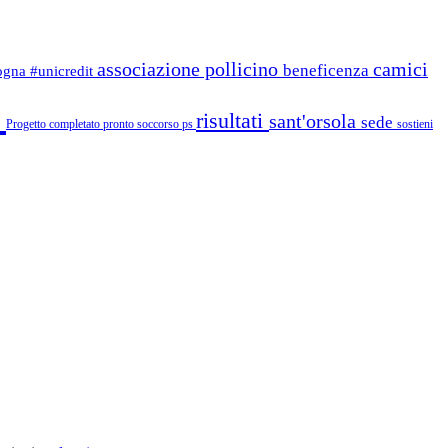
associazione pollicino
camici
beneficenza
logna
#unicredit
i
risultati
sant'orsola
sede
Progetto completato
pronto soccorso
ps
sostieni