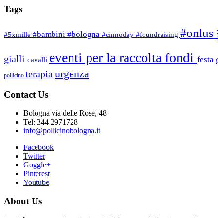
Tags
#onlus
#bambini
#bologna
#5xmille
#cinnoday
#foundraising
eventi per la raccolta fondi
gialli
festa
cavalli
urgenza
terapia
pollicino
Contact Us
Bologna via delle Rose, 48
Tel: 344 2971728
info@pollicinobologna.it
Facebook
Twitter
Goggle+
Pinterest
Youtube
About Us