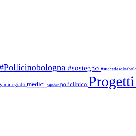
#Pollicinobologna
#sostegno
#succedesoloabo
Progett
medici
policlinico
gamici gialli
ospedale