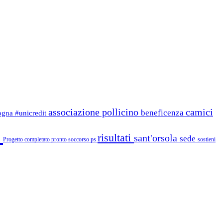
associazione pollicino
camici
beneficenza
logna
#unicredit
i
risultati
sant'orsola
sede
Progetto completato
pronto soccorso
ps
sostieni