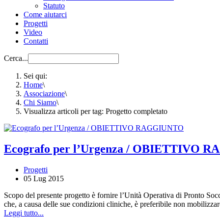
Statuto
Come aiutarci
Progetti
Video
Contatti
Cerca...
Sei qui:
Home
\
Associazione
\
Chi Siamo
\
Visualizza articoli per tag: Progetto completato
Ecografo per l’Urgenza / OBIETTIVO
Progetti
05 Lug 2015
Scopo del presente progetto è fornire l’Unità Operativa di Pronto Socc
che, a causa delle sue condizioni cliniche, è preferibile non mobilizzar
Leggi tutto...