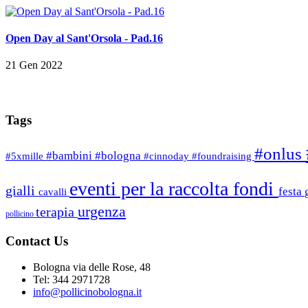
Open Day al Sant'Orsola - Pad.16
21 Gen 2022
Tags
#onlus
#bambini
#bologna
#5xmille
#cinnoday
#foundraising
eventi per la raccolta fondi
gialli
festa
cavalli
urgenza
terapia
pollicino
Contact Us
Bologna via delle Rose, 48
Tel: 344 2971728
info@pollicinobologna.it