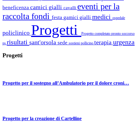
eventi per la
camici gialli
beneficenza
cavalli
raccolta fondi
medici
festa
gamici gialli
ospedale
Progetti
policlinico
Progetto completato
pronto soccorso
risultati
urgenza
sant'orsola
terapia
sede
ps
sostieni pollicino
Progetti
Progetto per il sostegno all’Ambulatorio per il dolore croni…
Progetto per la creazione di Cartelline