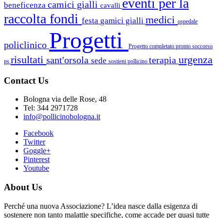
eventi per la
camici gialli
beneficenza
cavalli
raccolta fondi
medici
festa
gamici gialli
ospedale
Progetti
policlinico
Progetto completato
pronto soccorso
risultati
urgenza
sant'orsola
terapia
sede
ps
sostieni pollicino
Contact Us
Bologna via delle Rose, 48
Tel: 344 2971728
info@pollicinobologna.it
Facebook
Twitter
Goggle+
Pinterest
Youtube
About Us
Perché una nuova Associazione? L’idea nasce dalla esigenza di
sostenere non tanto malattie specifiche, come accade per quasi tutte