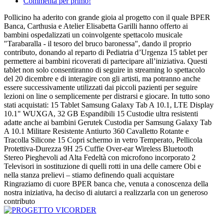
Commenta per primo!
Pollicino ha aderito con grande gioia al progetto con il quale BPER
Banca, Carthusia e Atelier Elisabetta Garilli hanno offerto ai
bambini ospedalizzati un coinvolgente spettacolo musicale
"Tarabaralla - il tesoro del bruco baronessa", dando il proprio
contributo, donando al reparto di Pediatria d’Urgenza 15 tablet per
permettere ai bambini ricoverati di partecipare all’iniziativa. Questi
tablet non solo consentiranno di seguire in streaming lo spettacolo
del 20 dicembre e di interagire con gli artisti, ma potranno anche
essere successivamente utilizzati dai piccoli pazienti per seguire
lezioni on line o semplicemente per distrarsi e giocare. In tutto sono
stati acquistati: 15 Tablet Samsung Galaxy Tab A 10.1, LTE Display
10.1" WUXGA, 32 GB Espandibili 15 Custodie ultra resistenti
adatte anche ai bambini Gerutek Custodia per Samsung Galaxy Tab
A 10.1 Militare Resistente Antiurto 360 Cavalletto Rotante e
Tracolla Silicone 15 Copri schermo in vetro Temperato, Pellicola
Protettiva-Durezza 9H 25 Cuffie Over-ear Wireless Bluetooth
Stereo Pieghevoli ad Alta Fedeltà con microfono incorporato 2
Televisori in sostituzione di quelli rotti in una delle camere Obi e
nella stanza prelievi – stiamo definendo quali acquistare
Ringraziamo di cuore BPER banca che, venuta a conoscenza della
nostra iniziativa, ha deciso di aiutarci a realizzarla con un generoso
contributo