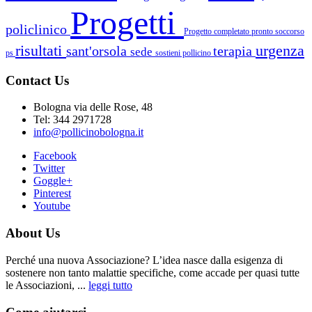
Progetti
policlinico
Progetto completato
pronto soccorso
risultati
urgenza
sant'orsola
terapia
sede
ps
sostieni pollicino
Contact Us
Bologna via delle Rose, 48
Tel: 344 2971728
info@pollicinobologna.it
Facebook
Twitter
Goggle+
Pinterest
Youtube
About Us
Perché una nuova Associazione? L’idea nasce dalla esigenza di
sostenere non tanto malattie specifiche, come accade per quasi tutte
le Associazioni, ...
leggi tutto