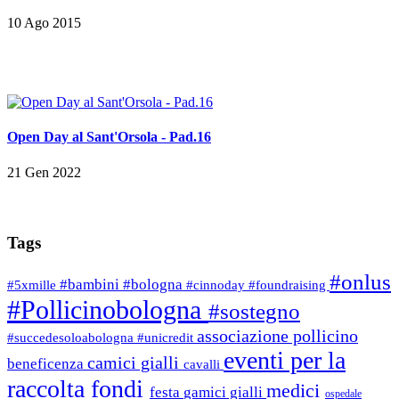
10 Ago 2015
Open Day al Sant'Orsola - Pad.16
21 Gen 2022
Tags
#onlus
#bambini
#bologna
#5xmille
#cinnoday
#foundraising
#Pollicinobologna
#sostegno
associazione pollicino
#succedesoloabologna
#unicredit
eventi per la
camici gialli
beneficenza
cavalli
raccolta fondi
medici
festa
gamici gialli
ospedale