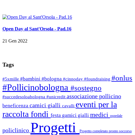
Open Day al Sant'Orsola - Pad.16
21 Gen 2022
Tags
#onlus
#bambini
#bologna
#5xmille
#cinnoday
#foundraising
#Pollicinobologna
#sostegno
associazione pollicino
#succedesoloabologna
#unicredit
eventi per la
camici gialli
beneficenza
cavalli
raccolta fondi
medici
festa
gamici gialli
ospedale
Progetti
policlinico
Progetto completato
pronto soccorso