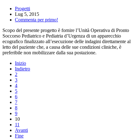
Progetti
Lug 5, 2015
Commenta per primo!
Scopo del presente progetto è fornire l’Unità Operativa di Pronto
Soccorso Pediatrico e Pediatria d’Urgenza di un apparecchio
ecografico finalizzato all’esecuzione delle indagini direttamente al
letto del paziente che, a causa delle sue condizioni cliniche, è
preferibile non mobilizzare dalla sua postazione.
Inizio
Indietro
2
3
4
5
6
7
8
9
10
11
Avanti
Fine